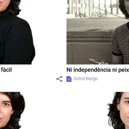
fàcil
Ni independència ni peix
Àstrid Bierge