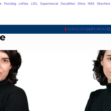
e
Psicòleg
Lefties
LIDL
Supermercat
Decathlon
Sfera
IKEA
Skechers
24,9°
22,1°
24,4°
BARCELONA
GIRONA
LLEIDA
T
ge