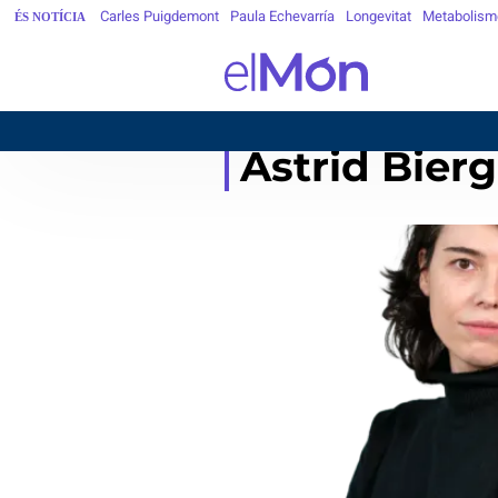
Carles Puigdemont
Paula Echevarría
Longevitat
Metabolism
ÉS NOTÍCIA
Àstrid Bier