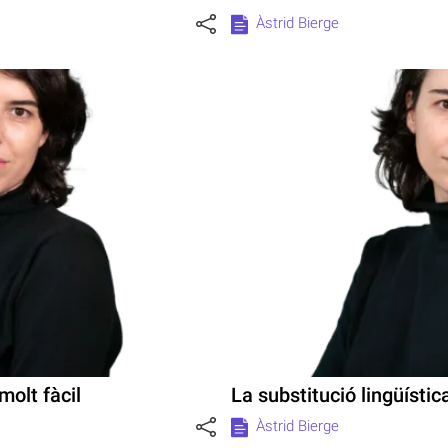
Àstrid Bierge
molt fàcil
La substitució lingüística,
Àstrid Bierge