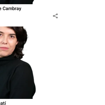
de Cambray
atí