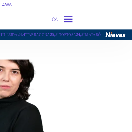
ZARA
CA
25,5°
24,5°
24,3°
19,7°
ARRAGONA
TORTOSA
MATARÓ
VIC
VILAFRANCA DEL P