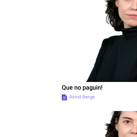
Que no paguin!
Àstrid Bierge