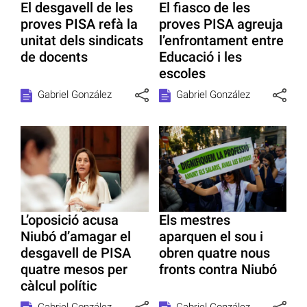
El desgavell de les
El fiasco de les
proves PISA refà la
proves PISA agreuja
unitat dels sindicats
l’enfrontament entre
de docents
Educació i les
escoles
Gabriel González
Gabriel González
L’oposició acusa
Els mestres
Niubó d’amagar el
aparquen el sou i
desgavell de PISA
obren quatre nous
quatre mesos per
fronts contra Niubó
càlcul polític
Gabriel González
Gabriel González