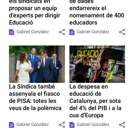
els sindicats en
de dades
proposar un equip
endarrereix el
d’experts per dirigir
nomenament de 400
Educació
educadors
Gabriel González
Gabriel González
La Síndica també
La despesa en
assenyala el fiasco
educació de
de PISA: totes les
Catalunya, per sota
veus de la polèmica
del 4% del PIB i a la
cua d’Europa
Gabriel González
Gabriel González