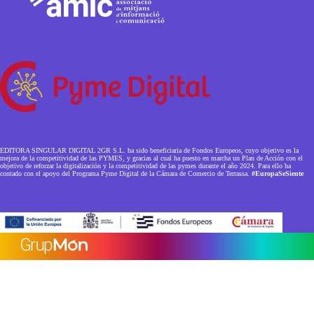
EDITORA SINGULAR DIGITAL 2GR S.L. ha sido beneficiaria de Fondos Europeos, cuyo objetivo es la
mejora de la competitividad de las PYMES, y gracias al cual ha puesto en marcha un Plan de Acción con el
objetivo de reforzar la digitalización y la competitividad de las pymes durante el año 2024. Para ello ha
contado con el apoyo del Programa Pyme Digital de la Cámara de Comercio de Terrassa.
#EuropaSeSiente