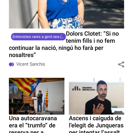
Dolors Clotet: “Si no
Entrevistes rares a gent rara (54)
tenim fills i no fem
continuar la nació, ningú ho farà per
nosaltres”
Vicent Sanchis
Una autocaravana
Ascens i caiguda de
era el “trumfo” de
l’elegit de Junqueras
reserva per a
per intentar l’assalt