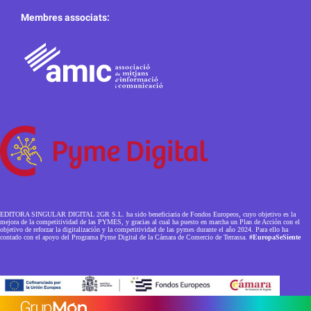
Membres associats:
EDITORA SINGULAR DIGITAL 2GR S.L. ha sido beneficiaria de Fondos Europeos, cuyo objetivo es la
mejora de la competitividad de las PYMES, y gracias al cual ha puesto en marcha un Plan de Acción con el
objetivo de reforzar la digitalización y la competitividad de las pymes durante el año 2024. Para ello ha
contado con el apoyo del Programa Pyme Digital de la Cámara de Comercio de Terrassa.
#EuropaSeSiente