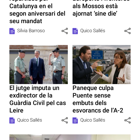
Catalunya en el
als Mossos està
segon aniversari del
ajornat ‘sine die’
seu mandat
Sílvia Barroso
Quico Sallés
El jutge imputa un
Paneque culpa
exdirector de la
Puente sense
Guàrdia Civil pel cas
embuts dels
Leire
esvorancs de l’A-2
Quico Sallés
Quico Sallés