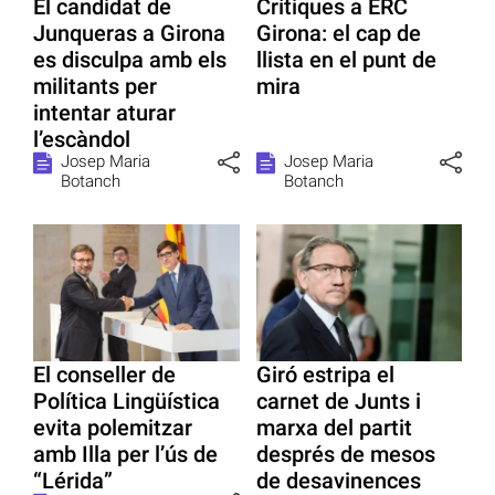
El candidat de
Crítiques a ERC
Junqueras a Girona
Girona: el cap de
es disculpa amb els
llista en el punt de
militants per
mira
intentar aturar
l’escàndol
Josep Maria
Josep Maria
Botanch
Botanch
El conseller de
Giró estripa el
Política Lingüística
carnet de Junts i
evita polemitzar
marxa del partit
amb Illa per l’ús de
després de mesos
“Lérida”
de desavinences