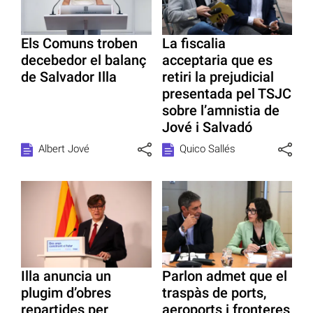
Els Comuns troben
La fiscalia
decebedor el balanç
acceptaria que es
de Salvador Illa
retiri la prejudicial
presentada pel TSJC
sobre l’amnistia de
Jové i Salvadó
Albert Jové
Quico Sallés
Illa anuncia un
Parlon admet que el
plugim d’obres
traspàs de ports,
repartides per
aeroports i fronteres