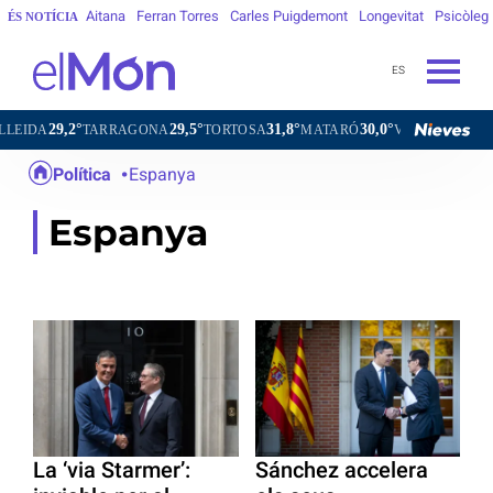
Aitana
Ferran Torres
Carles Puigdemont
Longevitat
Psicòleg
ÉS NOTÍCIA
ES
29,2°
29,5°
31,8°
30,0°
31,5°
DA
TARRAGONA
TORTOSA
MATARÓ
VIC
VILAFRANC
Política
Espanya
Espanya
La ‘via Starmer’:
Sánchez accelera