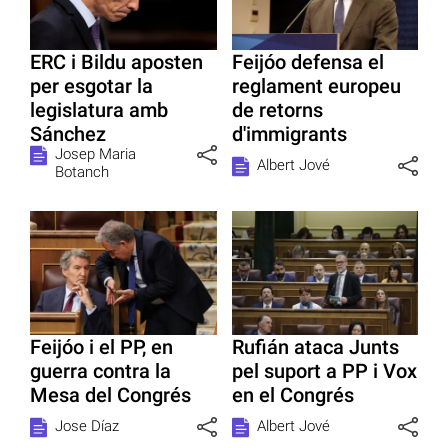
ERC i Bildu aposten
Feijóo defensa el
per esgotar la
reglament europeu
legislatura amb
de retorns
Sánchez
d'immigrants
Josep Maria
Albert Jové
Botanch
Feijóo i el PP, en
Rufián ataca Junts
guerra contra la
pel suport a PP i Vox
Mesa del Congrés
en el Congrés
Jose Díaz
Albert Jové