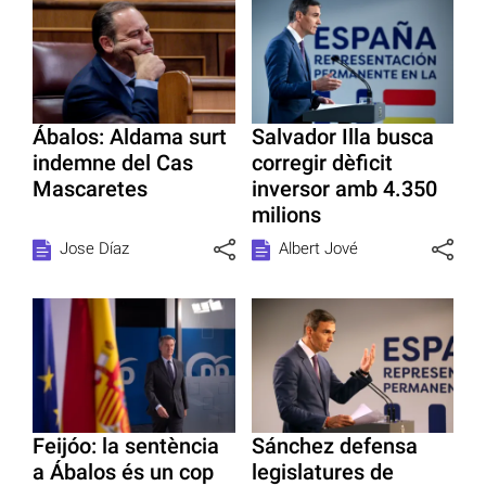
Ábalos: Aldama surt
Salvador Illa busca
indemne del Cas
corregir dèficit
Mascaretes
inversor amb 4.350
milions
Jose Díaz
Albert Jové
Feijóo: la sentència
Sánchez defensa
a Ábalos és un cop
legislatures de