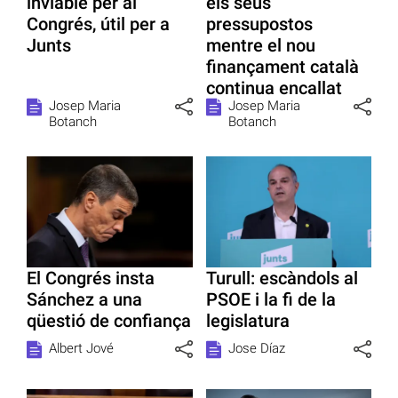
inviable per al
els seus
Congrés, útil per a
pressupostos
Junts
mentre el nou
finançament català
continua encallat
Josep Maria
Josep Maria
Botanch
Botanch
El Congrés insta
Turull: escàndols al
Sánchez a una
PSOE i la fi de la
qüestió de confiança
legislatura
Albert Jové
Jose Díaz