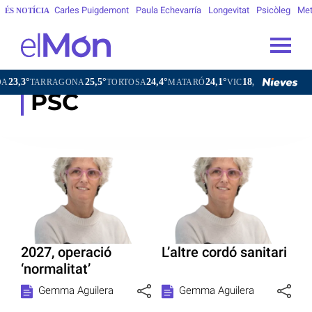
Carles Puigdemont
Paula Echevarría
Longevitat
Psicòleg
Met
ÉS NOTÍCIA
,3°
25,5°
24,4°
24,1°
18,9°
TARRAGONA
TORTOSA
MATARÓ
VIC
VILAFRANCA D
PSC
2027, operació
L’altre cordó sanitari
‘normalitat’
Gemma Aguilera
Gemma Aguilera