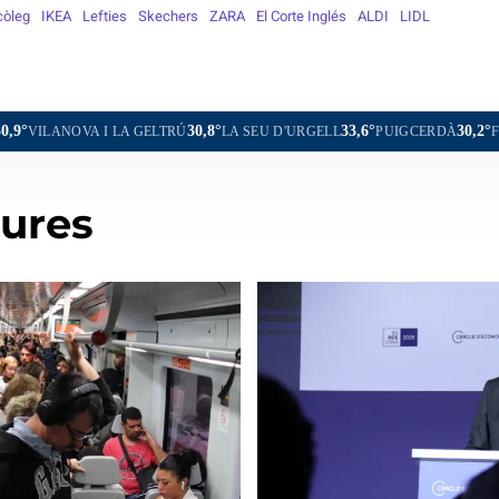
còleg
IKEA
Lefties
Skechers
ZARA
El Corte Inglés
ALDI
LIDL
30,8°
33,6°
30,2°
35,9°
GELTRÚ
LA SEU D'URGELL
PUIGCERDÀ
FIGUERES
GAND
tures