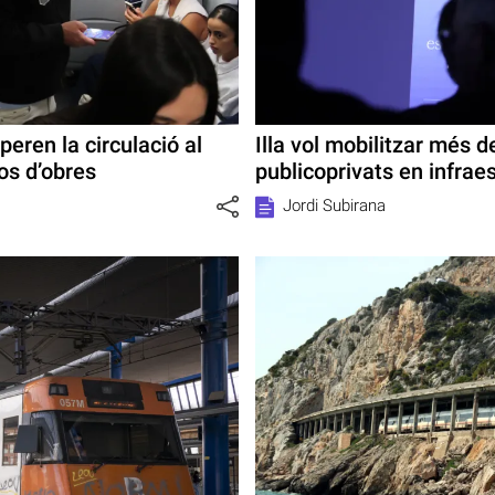
peren la circulació al
Illa vol mobilitzar més d
os d’obres
publicoprivats en infrae
Jordi Subirana