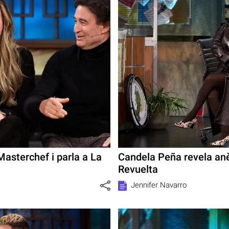
asterchef i parla a La
Candela Peña revela anè
Revuelta
Jennifer Navarro