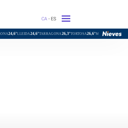
CA
ES
26,3°
26,6°
27,2°
20,0°
RRAGONA
TORTOSA
MATARÓ
VIC
VILAFRANCA DEL PE