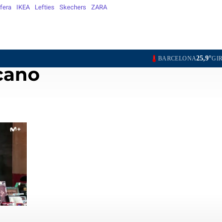
fera
IKEA
Lefties
Skechers
ZARA
25,9°
24,6°
24,6°
BARCELONA
GIRONA
LLEIDA
TA
cano