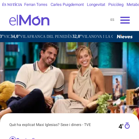
Ferran Torres
Carles Puigdemont
Longevitat
Psicòleg
Metab
ÉS NOTÍCIA
ES
32,0°
31,9°
FRANCA DEL PENEDÈS
VILANOVA I LA GELTRÚ
LA SEU D'URGELL
Què ha explicat Maxi Iglesias? Sexe i diners - TVE
4′