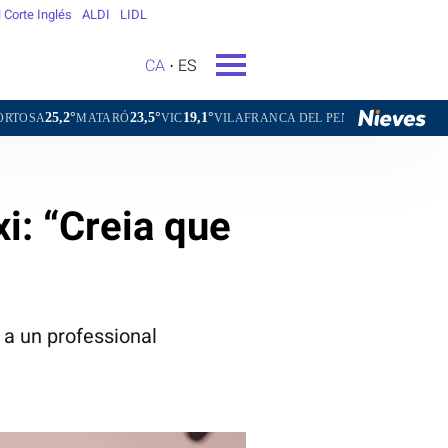
l Corte Inglés
ALDI
LIDL
CA
ES
23,5°
19,1°
21,4°
TARÓ
VIC
VILAFRANCA DEL PENEDÈS
VILANOVA I LA GELT
xi: “Creia que
e a un professional