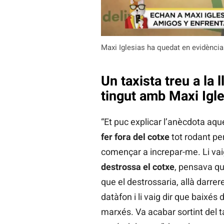
Maxi Iglesias ha quedat en evidència
Un taxista treu a la
tingut amb Maxi Igl
“Et puc explicar l’anècdota aqu
fer fora del cotxe
tot rodant pe
començar a increpar-me. Li v
destrossa el cotxe
, pensava que
que el destrossaria, allà darre
datàfon i li vaig dir que baixés d
marxés. Va acabar sortint del tax