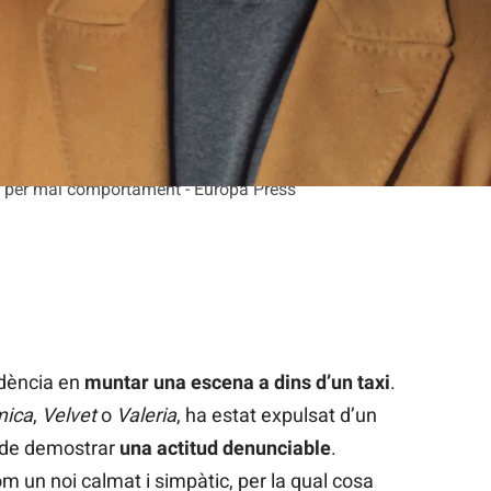
ta per mal comportament - Europa Press
dència en
muntar una escena a dins d’un taxi
.
mica
,
Velvet
o
Valeria
, ha estat expulsat d’un
s de demostrar
una actitud denunciable
.
 un noi calmat i simpàtic, per la qual cosa