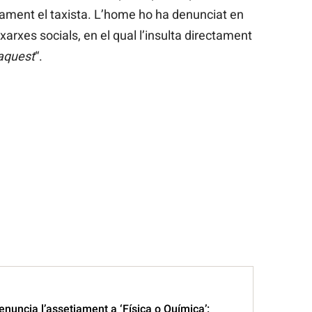
lament el taxista. L’home ho ha denunciat en
 xarxes socials, en el qual l’insulta directament
aquest
“.
enuncia l’assetjament a ‘Física o Química’: