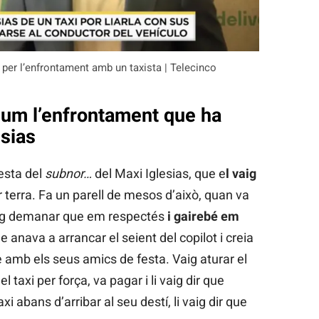
 per l’enfrontament amb un taxista | Telecinco
 llum l’enfrontament que ha
esias
esta del
subnor…
del Maxi Iglesias, que e
l vaig
r terra. Fa un parell de mesos d’això, quan va
aig demanar que em respectés
i gairebé em
 anava a arrancar el seient del copilot i creia
re amb els seus amics de festa. Vaig aturar el
el taxi per força, va pagar i li vaig dir que
i abans d’arribar al seu destí, li vaig dir que