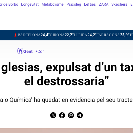
or de Borbó
Longevitat
Metabolisme
Psicòleg
Lefties
ZARA
Skechers
E
24,4°
22,2°
24,2°
25,9°
25,2°
ELONA
GIRONA
LLEIDA
TARRAGONA
TORTOSA
MA
Gent
Cor
Iglesias, expulsat d’un ta
el destrossaria”
ica o Química' ha quedat en evidència pel seu tract