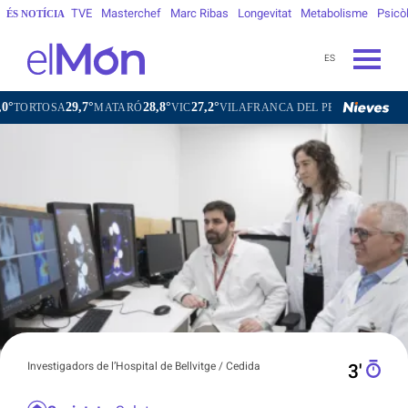
TVE
Masterchef
Marc Ribas
Longevitat
Metabolisme
Psicò
ÉS NOTÍCIA
ES
29,7°
28,8°
27,2°
25,8°
A
MATARÓ
VIC
VILAFRANCA DEL PENEDÈS
VILANOVA I
Investigadors de l’Hospital de Bellvitge / Cedida
3′