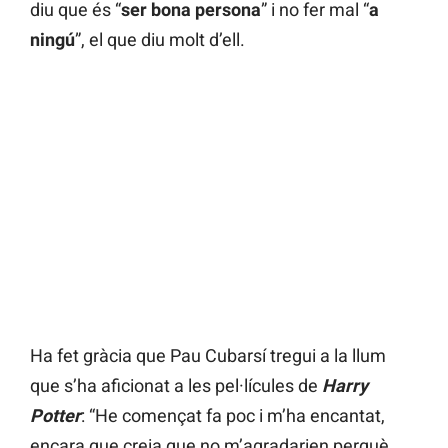
diu que és “
ser bona persona
” i no fer mal “
a
ningú
”, el que diu molt d’ell.
Ha fet gràcia que Pau Cubarsí tregui a la llum
que s’ha aficionat a les pel·lícules de
Harry
Potter
: “He començat fa poc i m’ha encantat,
encara que creia que no m’agradarien perquè