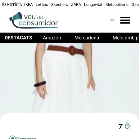
IKEA
Lefties
Skechers
ZARA
Longevitat
Metabolisme
Gir
ÉS NOTÍCIA
ES
DESTACATS
Amazon
Mercadona
Meló amb pe
·
·
7′