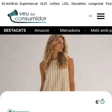
Supermercat
ALDI
Lefties
LIDL
Decathlon
Longevitat
Psic
ÉS NOTÍCIA
ES
DESTACATS
Amazon
Mercadona
Meló amb pe
·
·
6′