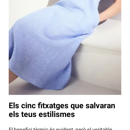
Els cinc fitxatges que salvaran
els teus estilismes
El benefici tèrmic és evident, però el veritable