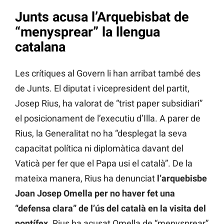
Junts acusa l’Arquebisbat de
“menysprear” la llengua
catalana
Les crítiques al Govern li han arribat també des
de Junts. El diputat i vicepresident del partit,
Josep Rius, ha valorat de “trist paper subsidiari”
el posicionament de l’executiu d’Illa. A parer de
Rius, la Generalitat no ha “desplegat la seva
capacitat política ni diplomàtica davant del
Vaticà per fer que el Papa usi el català”. De la
mateixa manera, Rius ha denunciat
l’arquebisbe
Joan Josep Omella per no haver fet una
“defensa clara” de l’ús del català en la visita del
pontífex
. Rius ha acusat Omella de “menysprear”