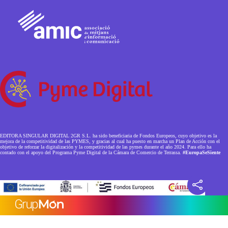
EDITORA SINGULAR DIGITAL 2GR S.L. ha sido beneficiaria de Fondos Europeos, cuyo objetivo es la
mejora de la competitividad de las PYMES, y gracias al cual ha puesto en marcha un Plan de Acción con el
objetivo de reforzar la digitalización y la competitividad de las pymes durante el año 2024. Para ello ha
contado con el apoyo del Programa Pyme Digital de la Cámara de Comercio de Terrassa.
#EuropaSeSiente