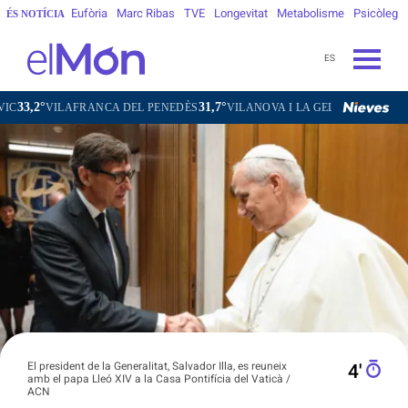
Eufòria
Marc Ribas
TVE
Longevitat
Metabolisme
Psicòleg
ÉS NOTÍCIA
ES
31,7°
31,2°
VILAFRANCA DEL PENEDÈS
VILANOVA I LA GELTRÚ
LA SEU D'U
El president de la Generalitat, Salvador Illa, es reuneix
4′
amb el papa Lleó XIV a la Casa Pontifícia del Vaticà /
ACN