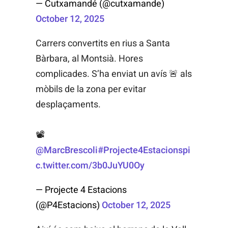
— Cutxamandé (@cutxamande)
October 12, 2025
Carrers convertits en rius a Santa
Bàrbara, al Montsià. Hores
complicades. S’ha enviat un avís 🚨 als
mòbils de la zona per evitar
desplaçaments.
📽️
@MarcBrescoli
#Projecte4Estacions
pi
c.twitter.com/3b0JuYU0Oy
— Projecte 4 Estacions
(@P4Estacions)
October 12, 2025