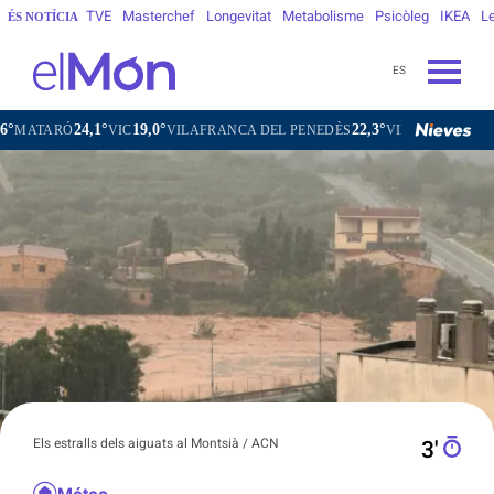
TVE
Masterchef
Longevitat
Metabolisme
Psicòleg
IKEA
Le
ÉS NOTÍCIA
ES
24,1°
19,0°
22,3°
ARÓ
VIC
VILAFRANCA DEL PENEDÈS
VILANOVA I LA GELTR
Els estralls dels aiguats al Montsià / ACN
3′