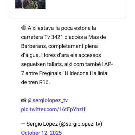
🔴 Així estava fa poca estona la
carretera Tv 3421 d’accés a Mas de
Barberans, completament plena
d’aigua. Hores d’ara els accessos
segueixen tallats, així com també l’AP-
7 entre Freginals i Ulldecona i la línia
de tren R16.
📸
@sergiolopez_tv
pic.twitter.com/16tEpYhzIf
— Sergio López (@sergiolopez_tv)
October 12, 2025