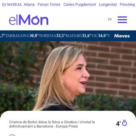
Aitana
Ferran Torres
Carles Puigdemont
Longevitat
Psicòleg
ÉS NOTÍCIA
ES
30,8°
33,5°
31,6°
34,6°
31
NA
TORTOSA
MATARÓ
VIC
VILAFRANCA DEL PENEDÈS
Cristina de Borbó deixa la feina a Ginebra i s'instal·la
4′
definitivament a Barcelona - Europa Press