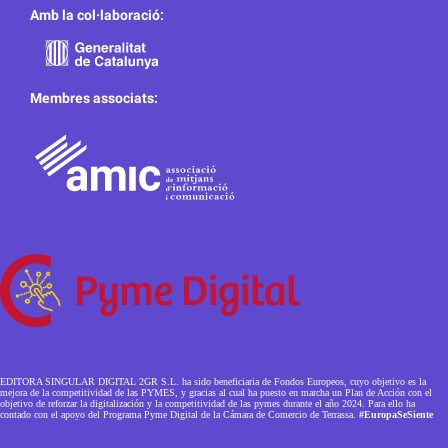
Amb la col·laboració:
Membres associats:
EDITORA SINGULAR DIGITAL 2GR S.L. ha sido beneficiaria de Fondos Europeos, cuyo objetivo es la
mejora de la competitividad de las PYMES, y gracias al cual ha puesto en marcha un Plan de Acción con el
objetivo de reforzar la digitalización y la competitividad de las pymes durante el año 2024. Para ello ha
contado con el apoyo del Programa Pyme Digital de la Cámara de Comercio de Terrassa.
#EuropaSeSiente