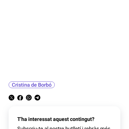
Cristina de Borbó
T'ha interessat aquest contingut?
Subscriu-te al nostre butlletí i rebràs més