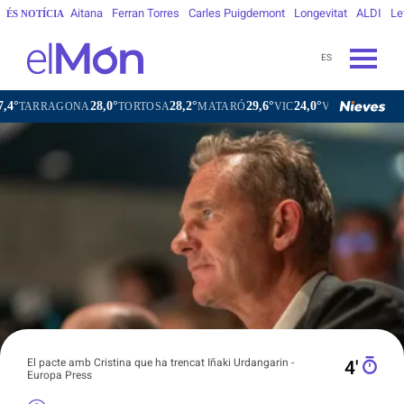
Aitana
Ferran Torres
Carles Puigdemont
Longevitat
ALDI
Le
ÉS NOTÍCIA
ES
28,0°
28,2°
29,6°
24,0°
2
NA
TORTOSA
MATARÓ
VIC
VILAFRANCA DEL PENEDÈS
El pacte amb Cristina que ha trencat Iñaki Urdangarin -
4′
Europa Press