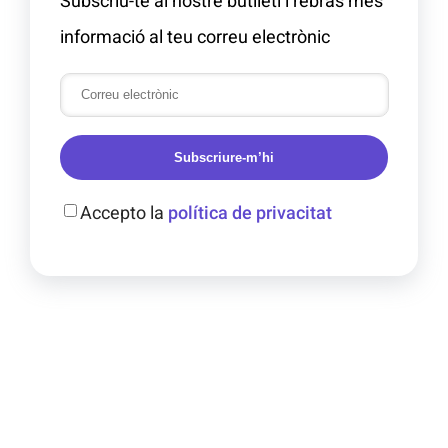
Subscriu-te al nostre butlletí i rebràs més
informació al teu correu electrònic
Subscriure-m’hi
Accepto la
política de privacitat