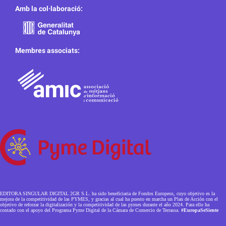
Amb la col·laboració:
Membres associats:
EDITORA SINGULAR DIGITAL 2GR S.L. ha sido beneficiaria de Fondos Europeos, cuyo objetivo es la
mejora de la competitividad de las PYMES, y gracias al cual ha puesto en marcha un Plan de Acción con el
objetivo de reforzar la digitalización y la competitividad de las pymes durante el año 2024. Para ello ha
contado con el apoyo del Programa Pyme Digital de la Cámara de Comercio de Terrassa.
#EuropaSeSiente