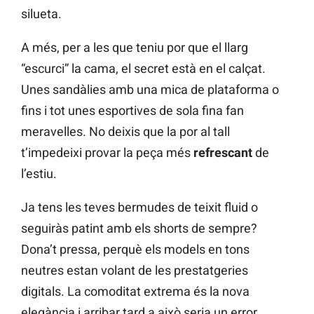
silueta.
A més, per a les que teniu por que el llarg
“escurci” la cama, el secret està en el calçat.
Unes sandàlies amb una mica de plataforma o
fins i tot unes esportives de sola fina fan
meravelles. No deixis que la por al tall
t’impedeixi provar la peça més
refrescant
de
l’estiu.
Ja tens les teves bermudes de teixit fluid o
seguiràs patint amb els shorts de sempre?
Dona’t pressa, perquè els models en tons
neutres estan volant de les prestatgeries
digitals. La comoditat extrema és la nova
elegància i arribar tard a això seria un error