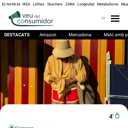
IKEA
Lefties
Skechers
ZARA
Longevitat
Metabolisme
Mus
ÉS NOTÍCIA
ES
DESTACATS
Amazon
Mercadona
Meló amb pe
·
·
4′