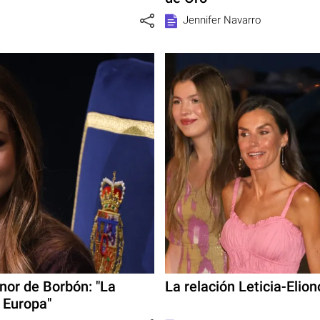
Jennifer Navarro
nor de Borbón: "La
La relación Leticia-Elio
 Europa"