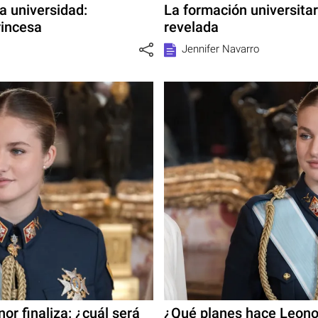
a universidad:
La formación universita
rincesa
revelada
Jennifer Navarro
nor finaliza: ¿cuál será
¿Qué planes hace Leonor