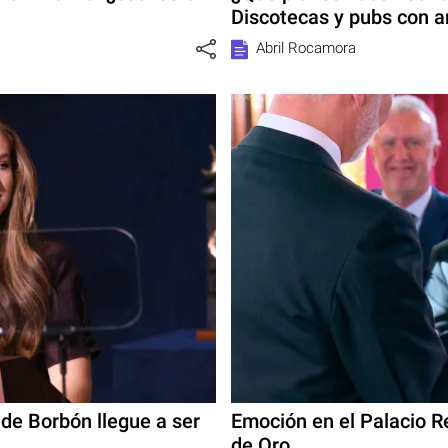
Discotecas y pubs con 
Abril Rocamora
de Borbón llegue a ser
Emoción en el Palacio Re
de Oro