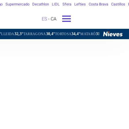
go
Supermercado
Decathlon
LIDL
Sfera
Lefties
Costa Brava
Castillos
ES
CA
30,4°
34,4°
31,2°
32,3°
AGONA
TORTOSA
MATARÓ
VIC
VILAFRANCA DEL PENE