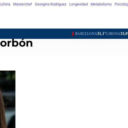
Eufòria
Masterchef
Georgina Rodríguez
Longevidad
Metabolismo
Psicólo
31,1°
33,0°
32,3°
BARCELONA
GIRONA
LLEIDA
TARR
Borbón