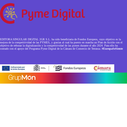
EDITORA SINGULAR DIGITAL 2GR S.L. ha sido beneficiaria de Fondos Europeos, cuyo objetivo es la
mejora de la competitividad de las PYMES, y gracias al cual ha puesto en marcha un Plan de Acción con el
objetivo de reforzar la digitalización y la competitividad de las pymes durante el año 2024. Para ello ha
contado con el apoyo del Programa Pyme Digital de la Cámara de Comercio de Terrassa.
#EuropaSeSiente