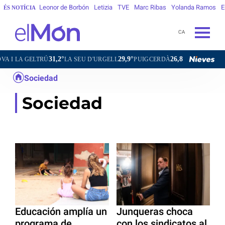
Leonor de Borbón
Letizia
TVE
Marc Ribas
Yolanda Ramos
E
ÉS NOTÍCIA
CA
31,2°
29,9°
26,8°
34,4°
A GELTRÚ
LA SEU D'URGELL
PUIGCERDÀ
FIGUERES
GA
Sociedad
Sociedad
Educación amplía un
Junqueras choca
programa de
con los sindicatos al