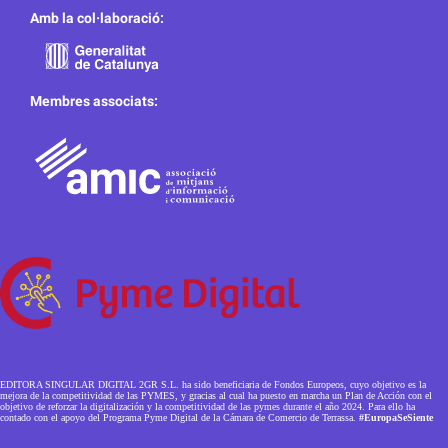
Amb la col·laboració:
Membres associats:
EDITORA SINGULAR DIGITAL 2GR S.L. ha sido beneficiaria de Fondos Europeos, cuyo objetivo es la
mejora de la competitividad de las PYMES, y gracias al cual ha puesto en marcha un Plan de Acción con el
objetivo de reforzar la digitalización y la competitividad de las pymes durante el año 2024. Para ello ha
contado con el apoyo del Programa Pyme Digital de la Cámara de Comercio de Terrassa.
#EuropaSeSiente