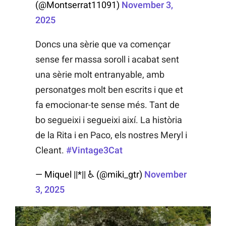
(@Montserrat11091)
November 3,
2025
Doncs una sèrie que va començar
sense fer massa soroll i acabat sent
una sèrie molt entranyable, amb
personatges molt ben escrits i que et
fa emocionar-te sense més. Tant de
bo segueixi i segueixi així. La història
de la Rita i en Paco, els nostres Meryl i
Cleant.
#Vintage3Cat
— Miquel ||*|| ♿ (@miki_gtr)
November
3, 2025