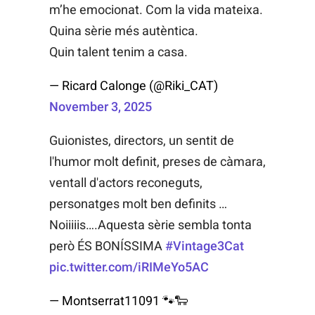
m’he emocionat. Com la vida mateixa.
Quina sèrie més autèntica.
Quin talent tenim a casa.
— Ricard Calonge (@Riki_CAT)
November 3, 2025
Guionistes, directors, un sentit de
l'humor molt definit, preses de càmara,
ventall d'actors reconeguts,
personatges molt ben definits …
Noiiiiis….Aquesta sèrie sembla tonta
però ÉS BONÍSSIMA
#Vintage3Cat
pic.twitter.com/iRIMeYo5AC
— Montserrat11091 🐾🐑