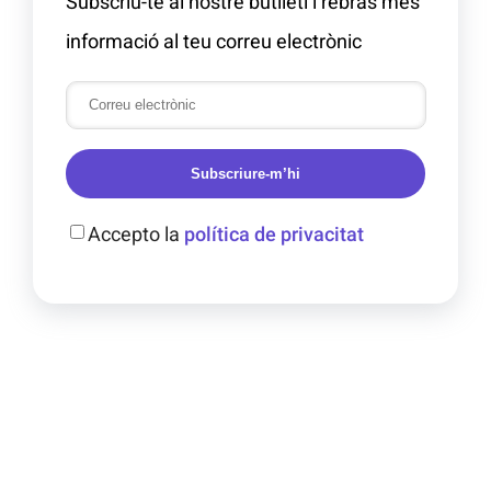
Subscriu-te al nostre butlletí i rebràs més
informació al teu correu electrònic
Subscriure-m’hi
Accepto la
política de privacitat