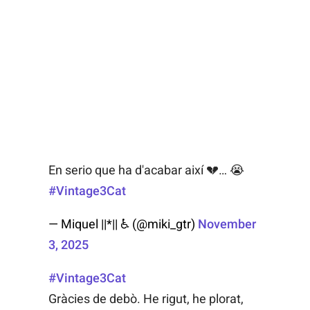
En serio que ha d'acabar així 💔… 😭
#Vintage3Cat
— Miquel ||*|| ♿ (@miki_gtr)
November
3, 2025
#Vintage3Cat
Gràcies de debò. He rigut, he plorat,