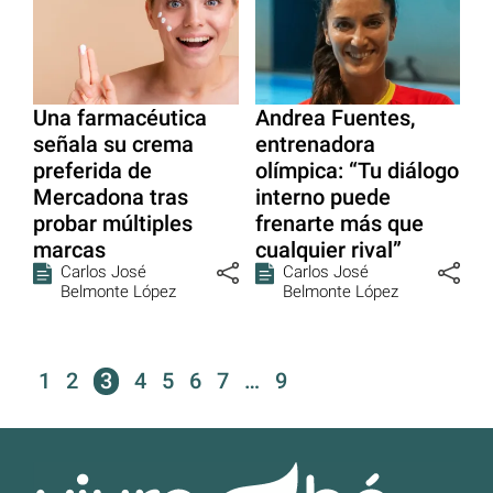
Una farmacéutica
Andrea Fuentes,
señala su crema
entrenadora
preferida de
olímpica: “Tu diálogo
Mercadona tras
interno puede
probar múltiples
frenarte más que
marcas
cualquier rival”
Carlos José
Carlos José
Belmonte López
Belmonte López
1
2
3
4
5
6
7
…
9