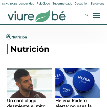
Longevidad
Psicólogo
Supermercado
Decathlon
Barcelona
ÉS NOTÍCIA
CA
Nutrición
Nutrición
Un cardiólogo
Helena Rodero
desmiente el mito
alerta: no uses la