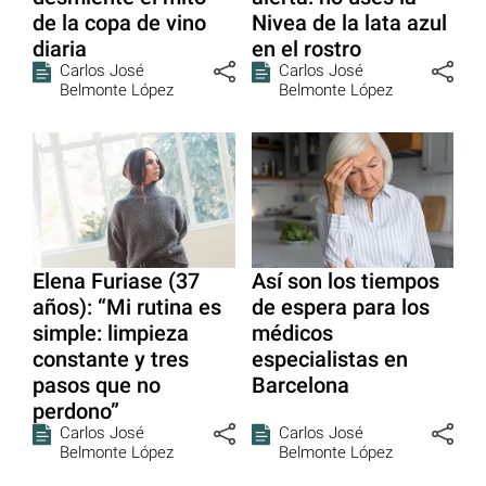
de la copa de vino
Nivea de la lata azul
diaria
en el rostro
Carlos José
Carlos José
Belmonte López
Belmonte López
Elena Furiase (37
Así son los tiempos
años): “Mi rutina es
de espera para los
simple: limpieza
médicos
constante y tres
especialistas en
pasos que no
Barcelona
perdono”
Carlos José
Carlos José
Belmonte López
Belmonte López