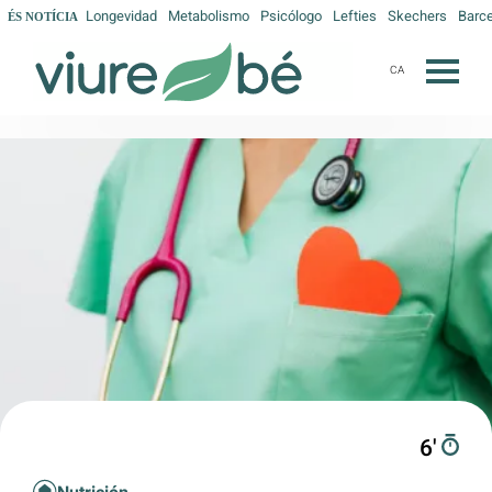
Longevidad
Metabolismo
Psicólogo
Lefties
Skechers
Barc
ÉS NOTÍCIA
CA
6′