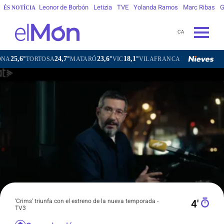
Leonor de Borbón
Letizia
TVE
Yolanda Ramos
Marc Ribas
G
ÉS NOTÍCIA
CA
24,7°
23,6°
18,1°
21,5°
TORTOSA
MATARÓ
VIC
VILAFRANCA DEL PENEDÈS
VIL
'Crims' triunfa con el estreno de la nueva temporada -
4′
TV3