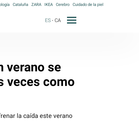
ología
Cataluña
ZARA
IKEA
Cerebro
Cuidado de la piel
ES
CA
n verano se
as veces como
 frenar la caída este verano