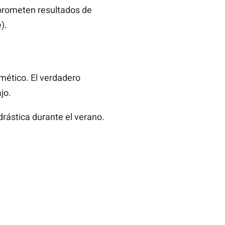
prometen resultados de
).
smético. El verdadero
jo.
drástica durante el verano.