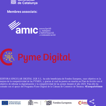
Membres associats:
EDITORA SINGULAR DIGITAL 2GR S.L. ha sido beneficiaria de Fondos Europeos, cuyo objetivo es la
mejora de la competitividad de las PYMES, y gracias al cual ha puesto en marcha un Plan de Acción con el
objetivo de reforzar la digitalización y la competitividad de las pymes durante el año 2024. Para ello ha
contado con el apoyo del Programa Pyme Digital de la Cámara de Comercio de Terrassa.
#EuropaSeSiente