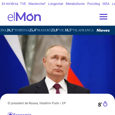
TVE
Masterchef
Longevitat
Metabolisme
Psicòleg
IKEA
Le
ÉS NOTÍCIA
25,4°
23,8°
18,5°
22,0°
TOSA
MATARÓ
VIC
VILAFRANCA DEL PENEDÈS
VILANOV
El president de Rússia, Vladímir Putin / EP
8′