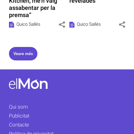
Kitchen, me’n vaig
revelades
assabentar per la
premsa”
Quico Sallés
Quico Sallés
Veure més
Qui som
Publicitat
Contacte
Política de privacitat