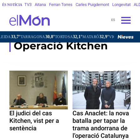
TV3
Aitana
Ferran Torres
Carles Puigdemont
Longevitat
AL
ÉS NOTÍCIA
ES
33,7°
30,8°
32,1°
32,9°
33,5°
TARRAGONA
TORTOSA
MATARÓ
VIC
VILAFRANCA
Operació Kitchen
El judici del cas
Cas Anaclet: la nova
Kitchen, vist per a
batalla per tapar la
sentència
trama andorrana de
l’operació Catalunya