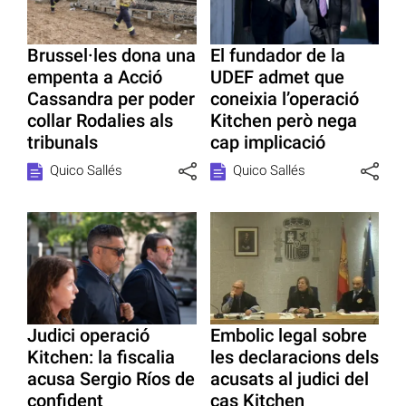
Brussel·les dona una
El fundador de la
empenta a Acció
UDEF admet que
Cassandra per poder
coneixia l’operació
collar Rodalies als
Kitchen però nega
tribunals
cap implicació
Quico Sallés
Quico Sallés
Judici operació
Embolic legal sobre
Kitchen: la fiscalia
les declaracions dels
acusa Sergio Ríos de
acusats al judici del
confident
cas Kitchen