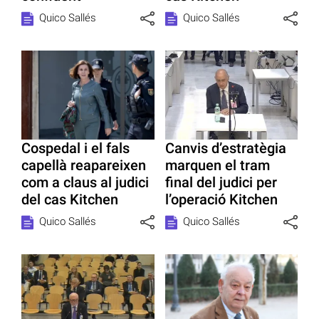
Quico Sallés
Quico Sallés
Cospedal i el fals
Canvis d’estratègia
capellà reapareixen
marquen el tram
com a claus al judici
final del judici per
del cas Kitchen
l’operació Kitchen
Quico Sallés
Quico Sallés