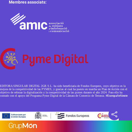
Membres associats:
EDITORA SINGULAR DIGITAL 2GR S.L. ha sido beneficiaria de Fondos Europeos, cuyo objetivo es la
mejora de la competitividad de las PYMES, y gracias al cual ha puesto en marcha un Plan de Acción con el
objetivo de reforzar la digitalización y la competitividad de las pymes durante el año 2024. Para ello ha
contado con el apoyo del Programa Pyme Digital de la Cámara de Comercio de Terrassa.
#EuropaSeSiente