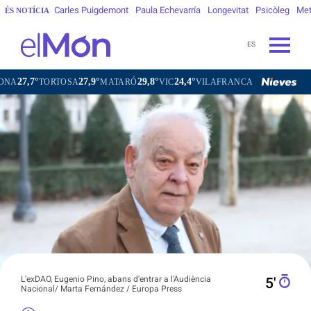
Carles Puigdemont
Paula Echevarría
Longevitat
Psicòleg
Met
ÉS NOTÍCIA
ES
27,9°
29,8°
24,4°
26,3°
TORTOSA
MATARÓ
VIC
VILAFRANCA DEL PENEDÈS
VIL
L'exDAO, Eugenio Pino, abans d'entrar a l'Audiència
5′
Nacional/ Marta Fernández / Europa Press