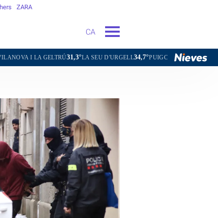
hers
ZARA
CA
31,3°
34,7°
26,5°
33,5°
31,4
LA SEU D'URGELL
PUIGCERDÀ
FIGUERES
GANDESA