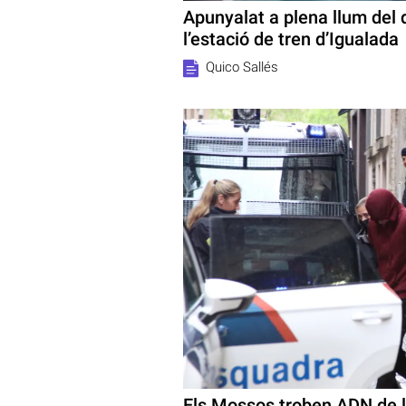
Apunyalat a plena llum del d
l’estació de tren d’Igualada
Quico Sallés
Els Mossos troben ADN de l