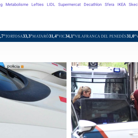
eg
Metabolisme
Lefties
LIDL
Supermercat
Decathlon
Sfera
IKEA
Skec
31,4°
34,1°
31,0°
RÓ
VIC
VILAFRANCA DEL PENEDÈS
VILANOVA I LA GELTRÚ