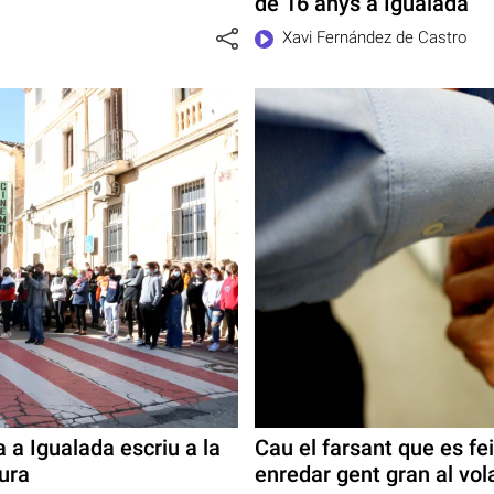
de 16 anys a Igualada
Xavi Fernández de Castro
 a Igualada escriu a la
Cau el farsant que es fe
ura
enredar gent gran al vol