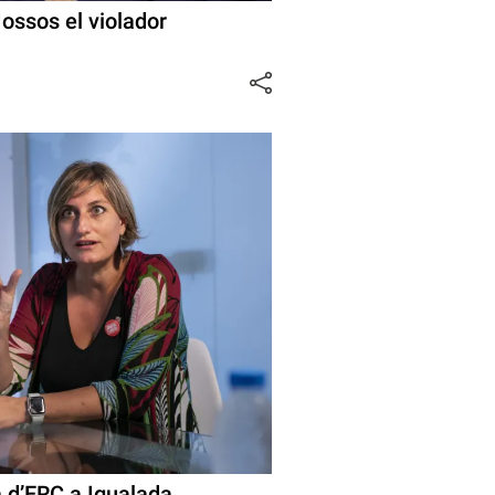
Mossos el violador
a d’ERC a Igualada