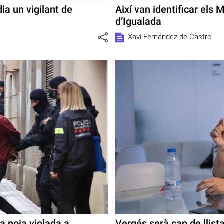
ia un vigilant de
Així van identificar els 
d’Igualada
Xavi Fernández de Castro
a noia violada a
Vergés serà cap de llist