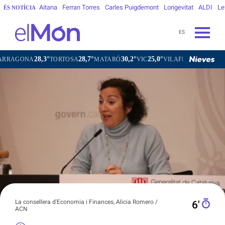
Aitana
Ferran Torres
Carles Puigdemont
Longevitat
ALDI
Le
ÉS NOTÍCIA
ES
3°
28,7°
30,2°
25,0°
27,3°
TORTOSA
MATARÓ
VIC
VILAFRANCA DEL PENEDÈS
V
La consellera d'Economia i Finances, Alicia Romero /
6′
ACN