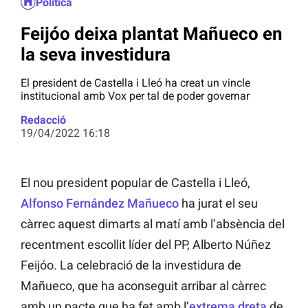
Política
Feijóo deixa plantat Mañueco en
la seva investidura
El president de Castella i Lleó ha creat un vincle
institucional amb Vox per tal de poder governar
Redacció
19/04/2022 16:18
El nou president popular de Castella i Lleó,
Alfonso Fernández Mañueco
ha jurat el seu
càrrec aquest dimarts al matí amb l’absència del
recentment escollit líder del PP, Alberto Núñez
Feijóo. La celebració de la investidura de
Mañueco, que ha aconseguit arribar al càrrec
amb un pacte que ha fet amb l’
extrema dreta
de