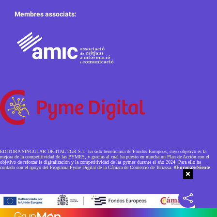
Membres associats:
EDITORA SINGULAR DIGITAL 2GR S.L. ha sido beneficiaria de Fondos Europeos, cuyo objetivo es la
mejora de la competitividad de las PYMES, y gracias al cual ha puesto en marcha un Plan de Acción con el
objetivo de reforzar la digitalización y la competitividad de las pymes durante el año 2024. Para ello ha
contado con el apoyo del Programa Pyme Digital de la Cámara de Comercio de Terrassa.
#EuropaSeSiente