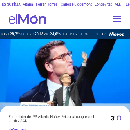
Aitana
Ferran Torres
Carles Puigdemont
Longevitat
ALDI
Le
ÉS NOTÍCIA
2°
29,6°
24,0°
26,5°
MATARÓ
VIC
VILAFRANCA DEL PENEDÈS
VILANOVA I LA 
El nou líder del PP, Alberto Núñez Feijóo, al congrés del
3′
partit / ACN