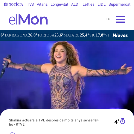
TV3
Aitana
Longevitat
ALDI
Lefties
LIDL
Supermercat
ÉS NOTÍCIA
ES
26,0°
25,6°
25,4°
17,8°
22
NA
TORTOSA
MATARÓ
VIC
VILAFRANCA DEL PENEDÈS
Shakira actuarà a TVE després de molts anys sense fer-
4′
ho - RTVE