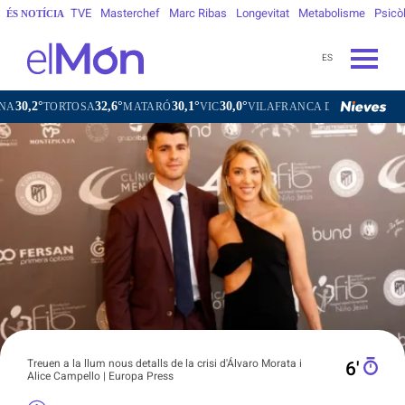
TVE
Masterchef
Marc Ribas
Longevitat
Metabolisme
Psicò
ÉS NOTÍCIA
ES
32,6°
30,1°
30,0°
29,5°
RTOSA
MATARÓ
VIC
VILAFRANCA DEL PENEDÈS
VILANO
Treuen a la llum nous detalls de la crisi d'Álvaro Morata i
6′
Alice Campello | Europa Press