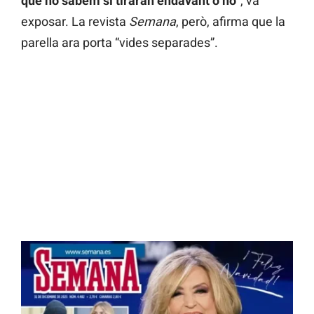
que no sabem si tiraran endavant o no
“, va
exposar. La revista
Semana
, però, afirma que la
parella ara porta “vides separades”.