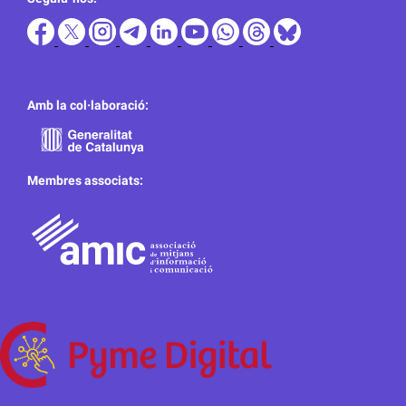
Amb la col·laboració:
Membres associats: