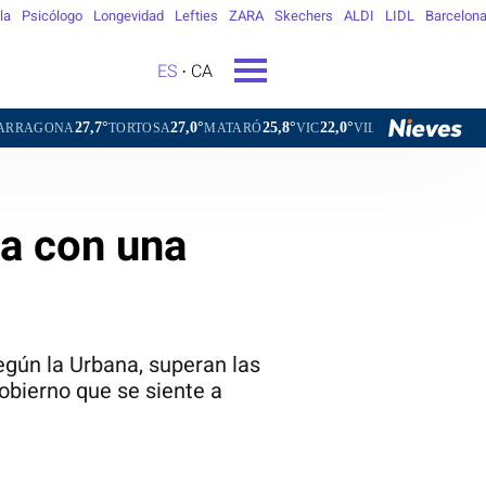
la
Psicólogo
Longevidad
Lefties
ZARA
Skechers
ALDI
LIDL
Barcelon
ES
CA
27,0°
25,8°
22,0°
24,4°
TORTOSA
MATARÓ
VIC
VILAFRANCA DEL PENEDÈS
VIL
la con una
egún la Urbana, superan las
obierno que se siente a