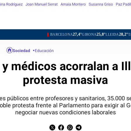
ina Rodríguez
Joan Manuel Serrat
Amaia Montero
Susanna Griso
Paz Padil
27,4°
25,8°
28,2°
27,7°
BARCELONA
GIRONA
LLEIDA
TARRAGONA
Sociedad
Educación
y médicos acorralan a Il
protesta masiva
s públicos entre profesores y sanitarios, 35.000 s
oble protesta frente al Parlamento para exigir al G
negociar nuevas condiciones laborales