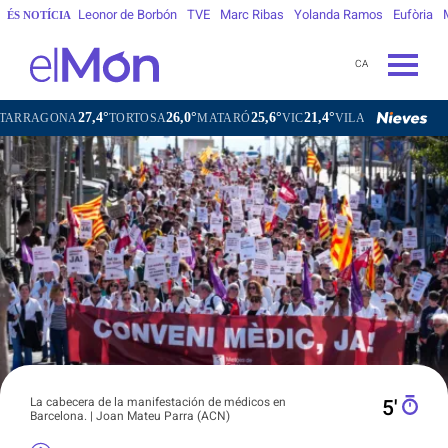
Leonor de Borbón
TVE
Marc Ribas
Yolanda Ramos
Eufòria
ÉS NOTÍCIA
CA
27,4°
26,0°
25,6°
21,4°
ONA
TORTOSA
MATARÓ
VIC
VILAFRANCA DEL PENEDÈS
La cabecera de la manifestación de médicos en
5′
Barcelona. | Joan Mateu Parra (ACN)