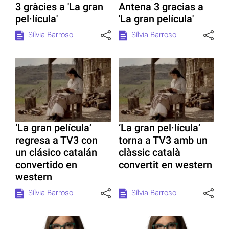
3 gràcies a 'La gran
Antena 3 gracias a
pel·lícula'
'La gran película'
Sílvia Barroso
Sílvia Barroso
‘La gran película’
‘La gran pel·lícula’
regresa a TV3 con
torna a TV3 amb un
un clásico catalán
clàssic català
convertido en
convertit en western
western
Sílvia Barroso
Sílvia Barroso