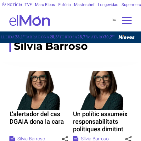
TVE
Marc Ribas
Eufòria
Masterchef
Longevidad
Supermer
ÉS NOTÍCIA
CA
28,1°
28,3°
28,7°
30,2°
25,0°
IDA
TARRAGONA
TORTOSA
MATARÓ
VIC
VILAFRAN
Sílvia Barroso
L’alertador del cas
Un polític assumeix
DGAIA dona la cara
responsabilitats
polítiques dimitint
Sílvia Barroso
Sílvia Barroso