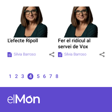
L’efecte Ripoll
Fer el ridícul al
servei de Vox
Sílvia Barroso
Sílvia Barroso
1
2
3
4
5
6
7
8