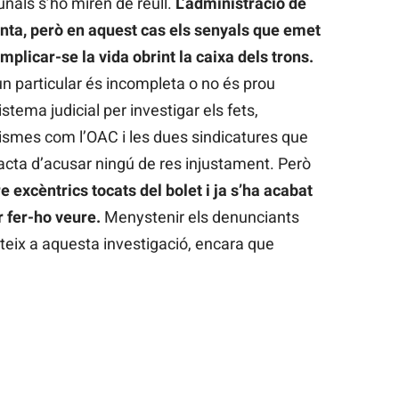
ibunals s’ho miren de reüll.
L’administració de
lenta, però en aquest cas els senyals que emet
mplicar-se la vida obrint la caixa dels trons.
 un particular és incompleta o no és prou
sistema judicial per investigar els fets,
ismes com l’OAC i les dues sindicatures que
racta d’acusar ningú de res injustament. Però
 excèntrics tocats del bolet i ja s’ha acabat
 fer-ho veure.
Menystenir els denunciants
teix a aquesta investigació, encara que