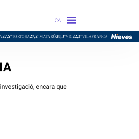
CA
27,2°
28,3°
22,3°
24,9°
TOSA
MATARÓ
VIC
VILAFRANCA DEL PENEDÈS
VILANOV
AIA
investigació, encara que