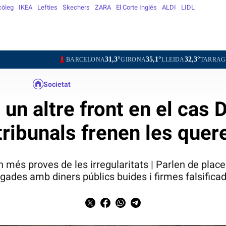
còleg
IKEA
Lefties
Skechers
ZARA
El Corte Inglés
ALDI
LIDL
31,3°
35,1°
32,3°
30,1°
BARCELONA
GIRONA
LLEIDA
TARRAGONA
TOR
Societat
 un altre front en el ca
tribunals frenen les quer
 més proves de les irregularitats | Parlen de plac
gades amb diners públics buides i firmes falsifica