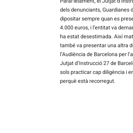
Paral·lelament, el Jutjat d’Inst
dels denunciants, Guardianes de
dipositar sempre quan es presen
4.000 euros, i l’entitat va deman
ha estat desestimada. Així mate
també va presentar una altra de
l’Audiència de Barcelona per l’
Jutjat d’Instrucció 27 de Barcel
sols practicar cap diligència i 
perquè està recorregut.