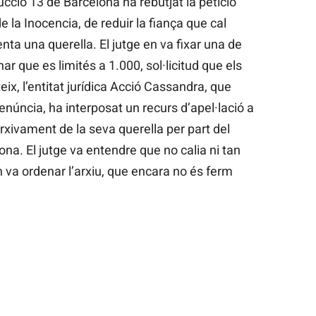
rucció 13 de Barcelona ha rebutjat la petició
 la Inocencia, de reduir la fiança que cal
ta una querella. El jutge en va fixar una de
ar que es limités a 1.000, sol·licitud que els
ix, l’entitat jurídica Acció Cassandra, que
núncia, ha interposat un recurs d’apel·lació a
arxivament de la seva querella per part del
ona. El jutge va entendre que no calia ni tan
en va ordenar l’arxiu, que encara no és ferm