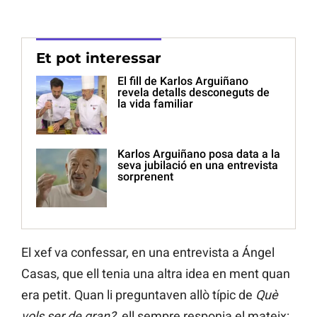
Et pot interessar
El fill de Karlos Arguiñano
revela detalls desconeguts de
la vida familiar
Karlos Arguiñano posa data a la
seva jubilació en una entrevista
sorprenent
El xef va confessar, en una entrevista a Ángel
Casas, que ell tenia una altra idea en ment quan
era petit. Quan li preguntaven allò típic de
Què
vols ser de gran?
, ell sempre responia el mateix: