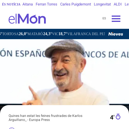
Aitana
Ferran Torres
Carles Puigdemont
Longevitat
ALDI
Le
ÉS NOTÍCIA
ES
0°
24,3°
18,7°
21,4°
MATARÓ
VIC
VILAFRANCA DEL PENEDÈS
VILANOVA I LA 
Quines han estat les feines frustrades de Karlos
4′
Arguiñano_ - Europa Press