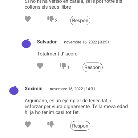
Si no hi ha versió en català, se'ls pot fotre als
collons els seus llibre
2
Respon
Salvador
novembre 16, 2022 | 03:51
Totalment d' acord
1
Respon
Xoximin
novembre 16, 2022 | 14:31
Arguiñano, es un ejemplar de tenecitat, i
esforzar per viura dignamente. Te la meva edad
hi ja ho tenim casi tot fet.
Respon