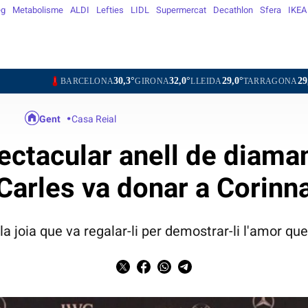
eg
Metabolisme
ALDI
Lefties
LIDL
Supermercat
Decathlon
Sfera
IKEA
30,3°
32,0°
29,0°
29,6°
32,
BARCELONA
GIRONA
LLEIDA
TARRAGONA
TORTOSA
Gent
Casa Reial
pectacular anell de diam
Carles va donar a Corinn
 la joia que va regalar-li per demostrar-li l'amor qu