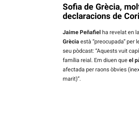
Sofia de Grècia, mol
declaracions de Cor
Jaime Peñafiel
ha revelat en l
Grècia
està “preocupada” per l
seu pòdcast: “Aquests vuit capít
família reial. Em diuen que
el p
afectada per raons òbvies (ine
marit)”.