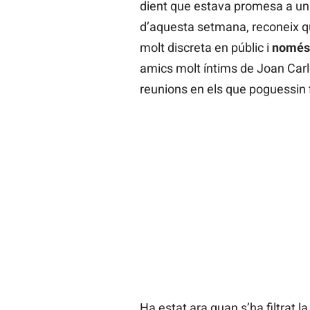
dient que estava promesa a un 
d’aquesta setmana, reconeix q
molt discreta en públic i
només 
amics molt íntims de Joan Carle
reunions en els que poguessin f
Ha estat ara quan s’ha filtrat la 