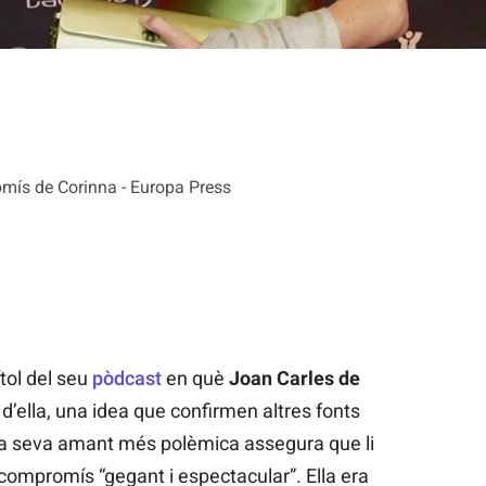
romís de Corinna - Europa Press
ítol del seu
pòdcast
en què
Joan Carles de
’ella, una idea que confirmen altres fonts
La seva amant més polèmica assegura que li
e compromís “gegant i espectacular”. Ella era