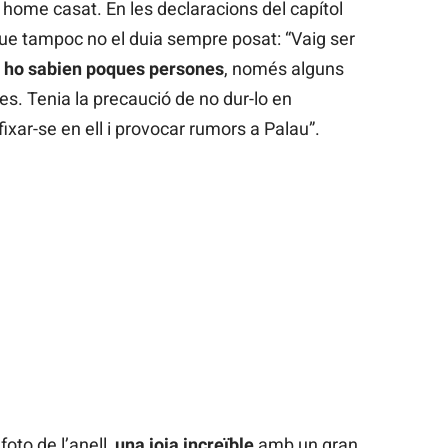
home casat. En les declaracions del capítol
ue tampoc no el duia sempre posat: “Vaig ser
ho sabien poques persones
, només alguns
s. Tenia la precaució de no dur-lo en
ixar-se en ell i provocar rumors a Palau”.
foto de l’anell,
una joia increïble
amb un gran