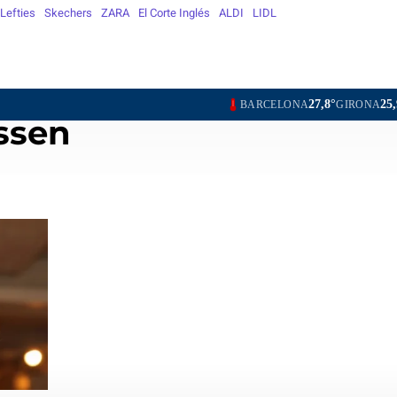
Lefties
Skechers
ZARA
El Corte Inglés
ALDI
LIDL
27,8°
25,9°
27,0°
BARCELONA
GIRONA
LLEIDA
TARRAG
ssen