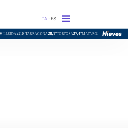
CA
ES
28,1°
27,4°
27,0°
23,2°
ONA
TORTOSA
MATARÓ
VIC
VILAFRANCA DEL PENEDÈ