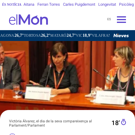
Aitana
Ferran Torres
Carles Puigdemont
Longevitat
Psicòleg
ÉS NOTÍCIA
ES
26,2°
24,7°
18,9°
21,6°
OSA
MATARÓ
VIC
VILAFRANCA DEL PENEDÈS
VILANOVA
Victòria Álvarez, el dia de la seva compareixença al
18′
Parlament/Parlament