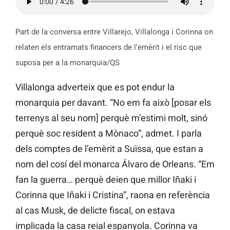
Part de la conversa entre Villarejo, Villalonga i Corinna on
relaten els entramats financers de l’emèrit i el risc que
suposa per a la monarquia/QS
Villalonga adverteix que es pot endur la
monarquia per davant. “No em fa això [posar els
terrenys al seu nom] perquè m’estimi molt, sinó
perquè soc resident a Mònaco”, admet. I parla
dels comptes de l’emèrit a Suïssa, que estan a
nom del cosí del monarca Álvaro de Orleans. “Em
fan la guerra… perquè deien que millor Iñaki i
Corinna que Iñaki i Cristina”, raona en referència
al cas Musk, de delicte fiscal, on estava
implicada la casa reial espanyola. Corinna va