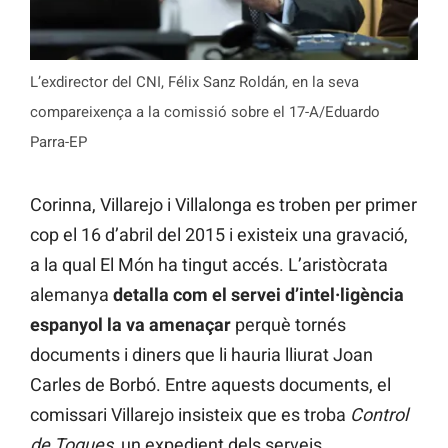
L’exdirector del CNI, Félix Sanz Roldán, en la seva
compareixença a la comissió sobre el 17-A/Eduardo
Parra-EP
Corinna, Villarejo i Villalonga es troben per primer
cop el 16 d’abril del 2015 i existeix una gravació,
a la qual El Món ha tingut accés. L’aristòcrata
alemanya
detalla com el servei d’intel·ligència
espanyol la va amenaçar
perquè tornés
documents i diners que li hauria lliurat Joan
Carles de Borbó. Entre aquests documents, el
comissari Villarejo insisteix que es troba
Control
de Togues,
un expedient dels serveis