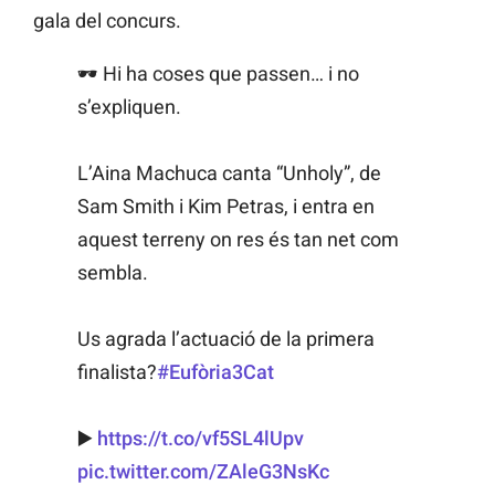
gala del concurs.
🕶️ Hi ha coses que passen… i no
s’expliquen.
L’Aina Machuca canta “Unholy”, de
Sam Smith i Kim Petras, i entra en
aquest terreny on res és tan net com
sembla.
Us agrada l’actuació de la primera
finalista?
#Eufòria3Cat
▶️
https://t.co/vf5SL4lUpv
pic.twitter.com/ZAleG3NsKc