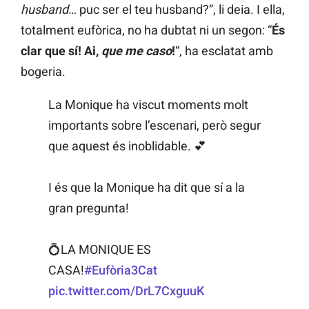
husband
… puc ser el teu husband?”, li deia. I ella,
totalment eufòrica, no ha dubtat ni un segon: “
És
clar que sí! Ai,
que me caso
!
“, ha esclatat amb
bogeria.
La Monique ha viscut moments molt
importants sobre l’escenari, però segur
que aquest és inoblidable. 💕
I és que la Monique ha dit que sí a la
gran pregunta!
💍LA MONIQUE ES
CASA!
#Eufòria3Cat
pic.twitter.com/DrL7CxguuK