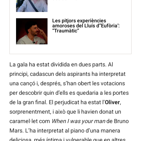
Les pitjors experiències
amoroses del Lluís d’’Eufòria’:
“Traumàtic”
La gala ha estat dividida en dues parts. Al
principi, cadascun dels aspirants ha interpretat
una cançó i, després, s’han obert les votacions
per descobrir quin d’ells es quedaria a les portes
de la gran final. El perjudicat ha estat l’
Oliver
,
sorprenentment, i això que li havien donat un
caramel·let com
When I was your man
de Bruno
Mars. L’ha interpretat al piano d’una manera
deliciosa, més íntima i vulnerable que en altres