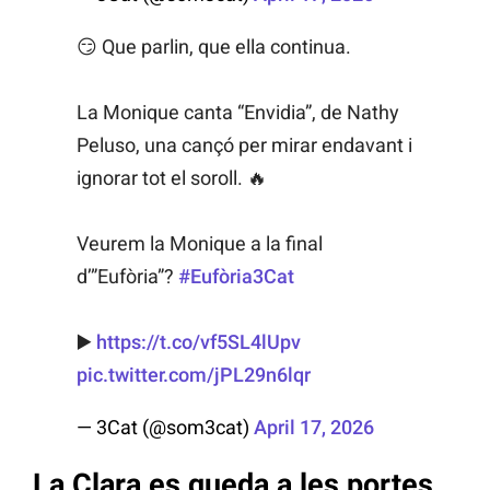
😏 Que parlin, que ella continua.
La Monique canta “Envidia”, de Nathy
Peluso, una cançó per mirar endavant i
ignorar tot el soroll. 🔥
Veurem la Monique a la final
d’”Eufòria”?
#Eufòria3Cat
▶️
https://t.co/vf5SL4lUpv
pic.twitter.com/jPL29n6lqr
— 3Cat (@som3cat)
April 17, 2026
La Clara es queda a les portes