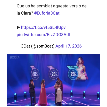
Què us ha semblat aquesta versió de
la Clara?
#Eufòria3Cat
▶️
https://t.co/vf5SL4lUpv
pic.twitter.com/EfzZDG8Adl
— 3Cat (@som3cat)
April 17, 2026