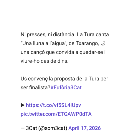
Ni presses, ni distància. La Tura canta
“Una lluna a l’aigua”, de Txarango, 🌙
una cançó que convida a quedar-se i
viure-ho des de dins.
Us convenç la proposta de la Tura per
ser finalista?
#Eufòria3Cat
▶️
https://t.co/vf5SL4lUpv
pic.twitter.com/ETGAWP0dTA
— 3Cat (@som3cat)
April 17, 2026