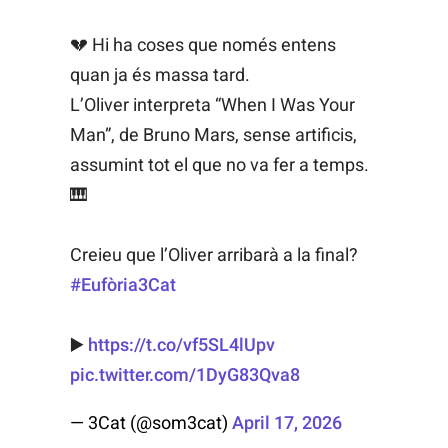
💔 Hi ha coses que només entens
quan ja és massa tard.
L’Oliver interpreta “When I Was Your
Man”, de Bruno Mars, sense artificis,
assumint tot el que no va fer a temps.
🎹
Creieu que l’Oliver arribarà a la final?
#Eufòria3Cat
▶️
https://t.co/vf5SL4lUpv
pic.twitter.com/1DyG83Qva8
— 3Cat (@som3cat)
April 17, 2026