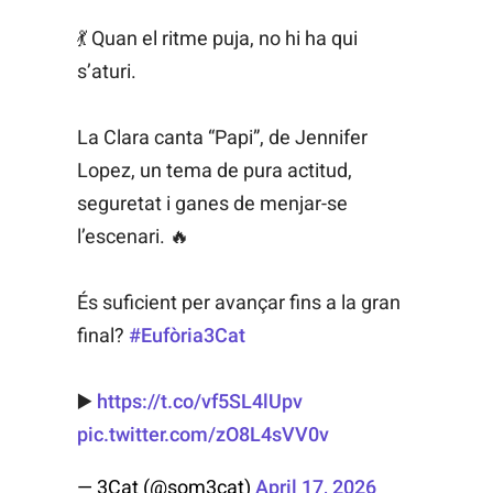
💃 Quan el ritme puja, no hi ha qui
s’aturi.
La Clara canta “Papi”, de Jennifer
Lopez, un tema de pura actitud,
seguretat i ganes de menjar-se
l’escenari. 🔥
És suficient per avançar fins a la gran
final?
#Eufòria3Cat
▶️
https://t.co/vf5SL4lUpv
pic.twitter.com/zO8L4sVV0v
— 3Cat (@som3cat)
April 17, 2026