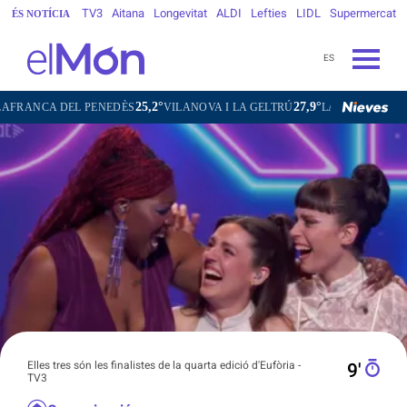
TV3
Aitana
Longevitat
ALDI
Lefties
LIDL
Supermercat
ÉS NOTÍCIA
ES
25,2°
27,9°
20,3°
NEDÈS
VILANOVA I LA GELTRÚ
LA SEU D'URGELL
PUIGCERD
Elles tres són les finalistes de la quarta edició d'Eufòria -
9′
TV3