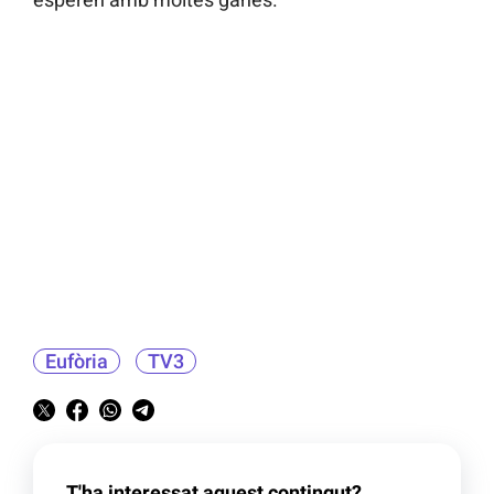
Eufòria
TV3
T'ha interessat aquest contingut?