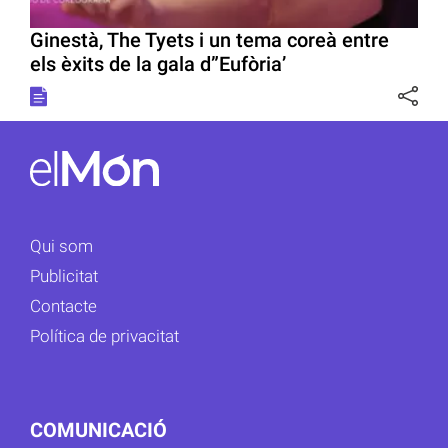
Ginestà, The Tyets i un tema coreà entre
els èxits de la gala d”Eufòria’
Qui som
Publicitat
Contacte
Política de privacitat
COMUNICACIÓ