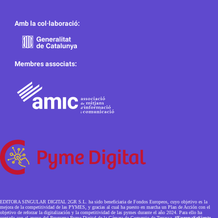
Amb la col·laboració:
Membres associats:
EDITORA SINGULAR DIGITAL 2GR S.L. ha sido beneficiaria de Fondos Europeos, cuyo objetivo es la
mejora de la competitividad de las PYMES, y gracias al cual ha puesto en marcha un Plan de Acción con el
objetivo de reforzar la digitalización y la competitividad de las pymes durante el año 2024. Para ello ha
contado con el apoyo del Programa Pyme Digital de la Cámara de Comercio de Terrassa.
#EuropaSeSiente