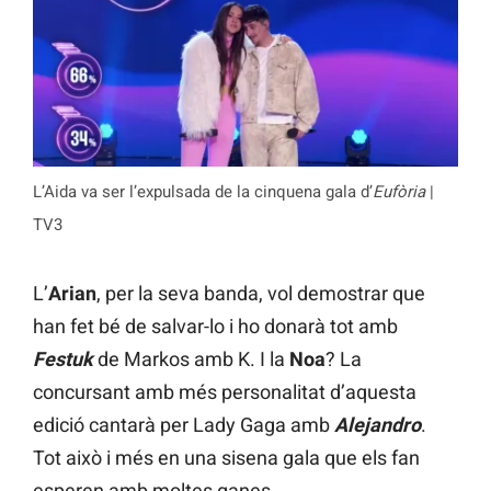
L’Aida va ser l’expulsada de la cinquena gala d’
Eufòria
|
TV3
L’
Arian
, per la seva banda, vol demostrar que
han fet bé de salvar-lo i ho donarà tot amb
Festuk
de Markos amb K. I la
Noa
? La
concursant amb més personalitat d’aquesta
edició cantarà per Lady Gaga amb
Alejandro
.
Tot això i més en una sisena gala que els fan
esperen amb moltes ganes.