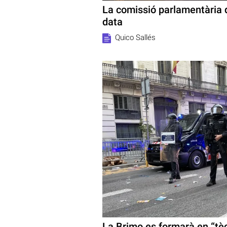
La comissió parlamentària d
data
Quico Sallés
La Brimo es formarà en “tè