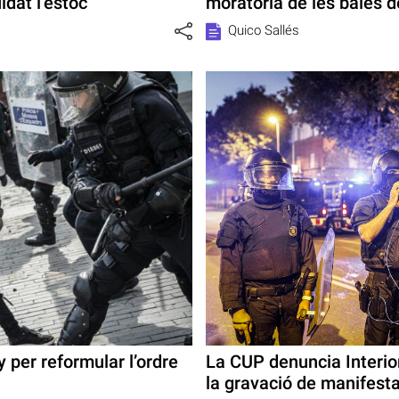
idat l’estoc
moratòria de les bales 
Quico Sallés
 per reformular l’ordre
La CUP denuncia Interio
la gravació de manifest