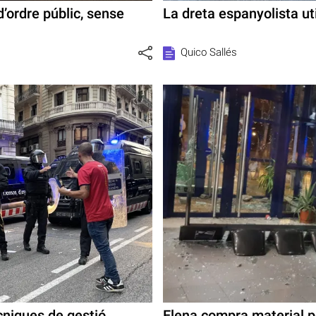
’ordre públic, sense
La dreta espanyolista ut
Quico Sallés
cniques de gestió
Elena compra material p