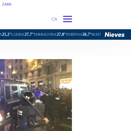
ZARA
CA
27,8°
26,7°
26,1°
22,6°
RAGONA
TORTOSA
MATARÓ
VIC
VILAFRANCA DEL PEN