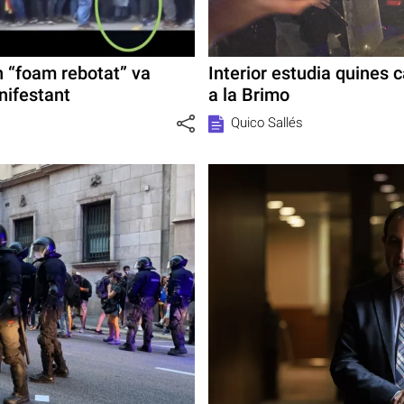
 “foam rebotat” va
Interior estudia quines
nifestant
a la Brimo
Quico Sallés