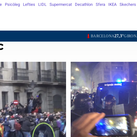
e
Psicòleg
Lefties
LIDL
Supermercat
Decathlon
Sfera
IKEA
Skechers
27,3°
25,2°
27,7°
BARCELONA
GIRONA
LLEIDA
TAR
c