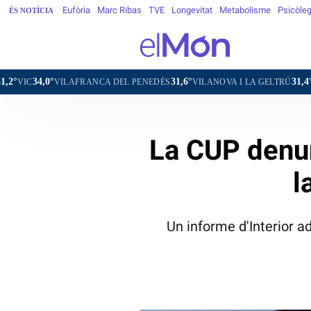
Eufòria
Marc Ribas
TVE
Longevitat
Metabolisme
Psicòle
ÉS NOTÍCIA
31,6°
31,4°
ILAFRANCA DEL PENEDÈS
VILANOVA I LA GELTRÚ
LA SEU D'URG
La CUP denun
l
Un informe d'Interior 