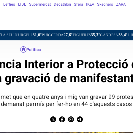
g
Lefties
LIDL
Supermercat
Decathlon
Sfera
IKEA
Skechers
ZARA
31,0°
27,6°
35,3°
33,4°
ELL
PUIGCERDÀ
FIGUERES
GANDESA
L'HOSPITALET D
Política
cia Interior a Protecció
a gravació de manifestan
admet que en quatre anys i mig van gravar 99 prote
demanat permís per fer-ho en 44 d'aquests casos