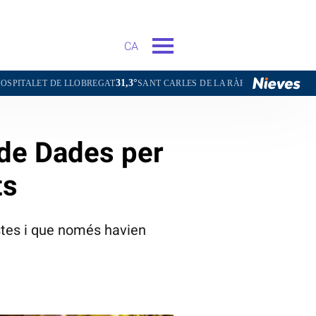
CA
31,3°
30,7°
E LLOBREGAT
SANT CARLES DE LA RÀPITA
SANT CUGAT DEL VAL
 de Dades per
ts
stes i que només havien