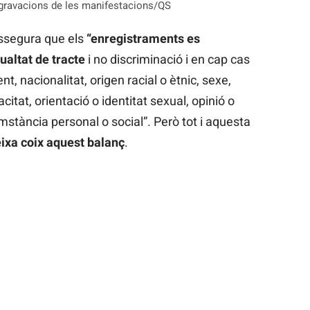
es gravacions de les manifestacions/QS
assegura que els
“enregistraments es
gualtat de tracte
i no discriminació i en cap cas
t, nacionalitat, origen racial o ètnic, sexe,
citat, orientació o identitat sexual, opinió o
mstància personal o social”. Però tot i aquesta
ixa coix aquest balanç
.