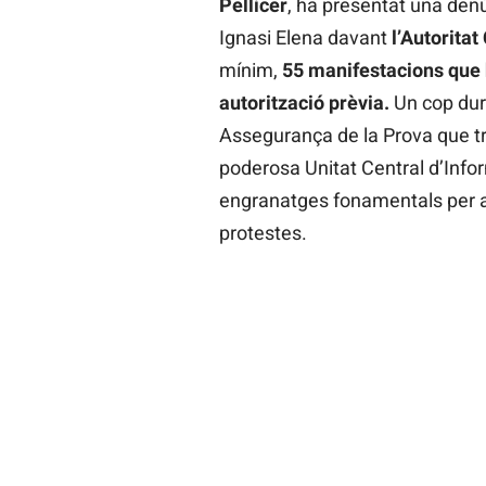
Pellicer
, ha presentat una den
Ignasi Elena davant
l’Autorita
mínim,
55 manifestacions que
autorització prèvia.
Un cop dur 
Assegurança de la Prova que tre
poderosa Unitat Central d’Info
engranatges fonamentals per a 
protestes.