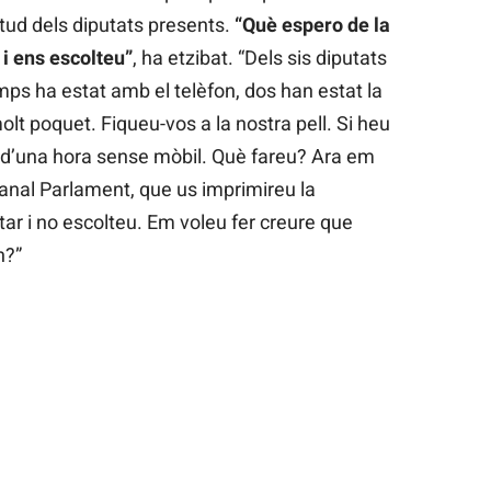
itud dels diputats presents.
“Què espero de la
i ens escolteu”
, ha etzibat. “Dels sis diputats
mps ha estat amb el telèfon, dos han estat la
olt poquet. Fiqueu-vos a la nostra pell. Si heu
e d’una hora sense mòbil. Què fareu? Ara em
anal Parlament, que us imprimireu la
ar i no escolteu. Em voleu fer creure que
n?”