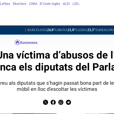
Lefties
Skechers
ZARA
El Corte Inglés
ALDI
LIDL
24,0°
21,0°
23,3°
25,2°
2
BARCELONA
GIRONA
LLEIDA
TARRAGONA
TORTOSA
Successos
Una víctima d’abusos de l
nca els diputats del Par
reu als diputats que s'hagin passat bona part de le
mòbil en lloc d'escoltar les víctimes