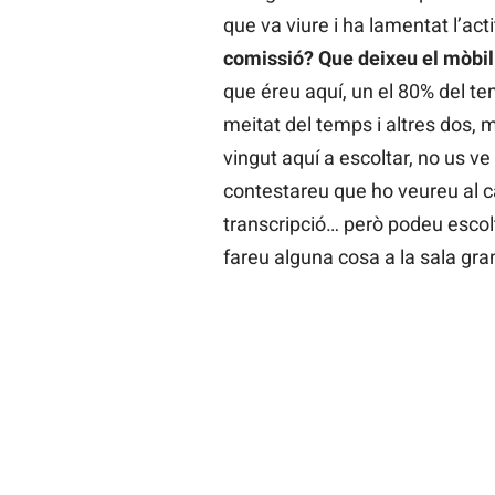
que va viure i ha lamentat l’act
comissió? Que deixeu el mòbil 
que éreu aquí, un el 80% del te
meitat del temps i altres dos, m
vingut aquí a escoltar, no us v
contestareu que ho veureu al c
transcripció… però podeu escolt
fareu alguna cosa a la sala gra