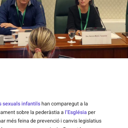
stes denuncien al Parlament la impunitat de l'Església / ACN
 sexuals infantils
han comparegut a la
rlament sobre la pederàstia a
l’Església
per
mar més feina de prevenció i canvis legislatius