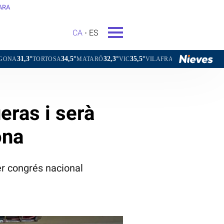
ARA
CA
ES
34,5°
32,3°
35,5°
31,8°
OSA
MATARÓ
VIC
VILAFRANCA DEL PENEDÈS
VILANOVA
eras i serà
ona
er congrés nacional