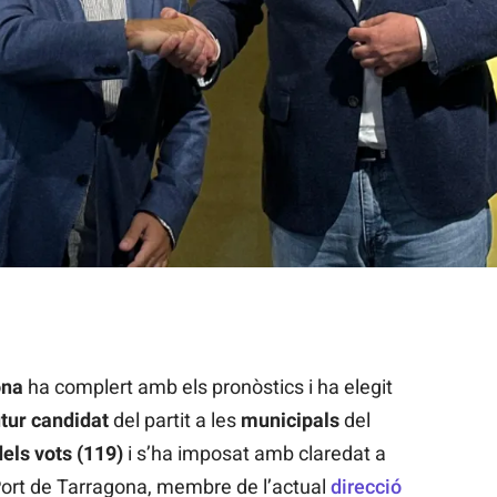
’ERC, Saül Garreta i Xavier Puig, després de la jornada electoral
ona
ha complert amb els pronòstics i ha elegit
utur candidat
del partit a les
municipals
del
els vots (119)
i s’ha imposat amb claredat a
 Port de Tarragona, membre de l’actual
direcció