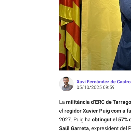
Els dos candidats a les primàries d
Xavi Fernández de Castro
05/10/2025 09:59
La
militància d’ERC de Tarrag
el
regidor Xavier Puig com a f
2027. Puig ha
obtingut el 57% d
Saül Garreta
, expresident del