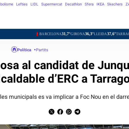
bolisme
Lefties
LIDL
Supermercat
Decathlon
Sfera
IKEA
Skechers
Z
31,7°
36,3°
37,6°
31,3°
BARCELONA
GIRONA
LLEIDA
TARRAGONA
TORT
Política
Partits
osa al candidat de Junqu
alcaldable d’ERC a Tarrag
a les municipals es va implicar a Foc Nou en el darr