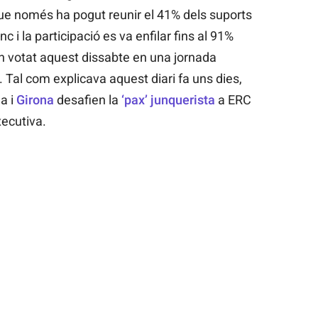
que només ha pogut reunir el 41% dels suports
c i la participació es va enfilar fins al 91%
n votat aquest dissabte en una jornada
a. Tal com explicava aquest diari fa uns dies,
a i
Girona
desafien la
‘pax’ junquerista
a ERC
xecutiva.