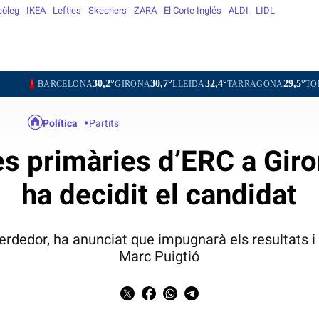
còleg
IKEA
Lefties
Skechers
ZARA
El Corte Inglés
ALDI
LIDL
30,2°
30,7°
32,4°
29,5°
31,2°
CELONA
GIRONA
LLEIDA
TARRAGONA
TORTOSA
M
Política
Partits
s primàries d’ERC a Giro
ha decidit el candidat
dedor, ha anunciat que impugnarà els resultats i de
Marc Puigtió