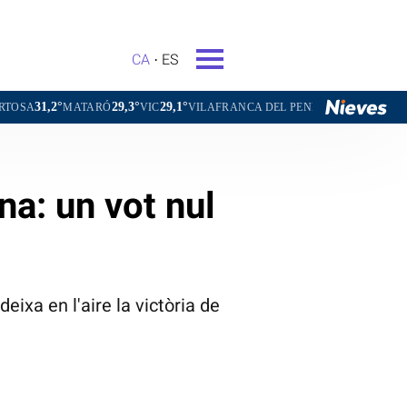
CA
ES
29,3°
29,1°
28,6°
ATARÓ
VIC
VILAFRANCA DEL PENEDÈS
VILANOVA I LA GEL
na: un vot nul
ixa en l'aire la victòria de